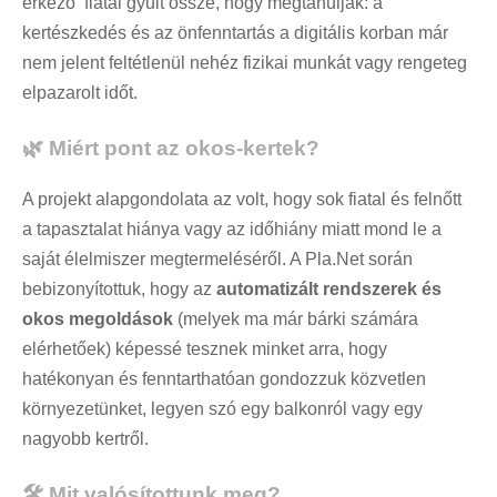
érkező fiatal gyűlt össze, hogy megtanulják: a
kertészkedés és az önfenntartás a digitális korban már
nem jelent feltétlenül nehéz fizikai munkát vagy rengeteg
elpazarolt időt.
🌿 Miért pont az okos-kertek?
A projekt alapgondolata az volt, hogy sok fiatal és felnőtt
a tapasztalat hiánya vagy az időhiány miatt mond le a
saját élelmiszer megtermeléséről. A Pla.Net során
bebizonyítottuk, hogy az
automatizált rendszerek és
okos megoldások
(melyek ma már bárki számára
elérhetőek) képessé tesznek minket arra, hogy
hatékonyan és fenntarthatóan gondozzuk közvetlen
környezetünket, legyen szó egy balkonról vagy egy
nagyobb kertről.
🛠️ Mit valósítottunk meg?