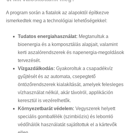
A program során a fiatalok az alapoktól építkezve
ismerkedtek meg a technológiai lehetőségekkel:
Tudatos energiahasználat:
Megtanultuk a
bioenergia és a komposztálás alapjait, valamint
kerti aszalórendszerek és napenergia-megoldások
tervezését.
Vízgazdálkodás:
Gyakoroltuk a csapadékvíz
gyűjtését és az automata, csepegtető
öntözőrendszerek kialakítását, amelyek felesleges
vízhasználat nélkül, akár távolról, applikáción
keresztül is vezérelhetők.
Környezetbarát védelem:
Vegyszerek helyett
speciális gombafélék (szimbiózis) és lebomló
védőhálók használatát sajátítottuk el a kártevők
ellen.