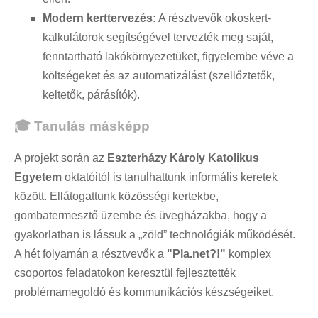
Modern kerttervezés:
A résztvevők okoskert-
kalkulátorok segítségével tervezték meg saját,
fenntartható lakókörnyezetüket, figyelembe véve a
költségeket és az automatizálást (szellőztetők,
keltetők, párásítók).
🎓 Tanulás másképp
A projekt során az
Eszterházy Károly Katolikus
Egyetem
oktatóitól is tanulhattunk informális keretek
között. Ellátogattunk közösségi kertekbe,
gombatermesztő üzembe és üvegházakba, hogy a
gyakorlatban is lássuk a „zöld” technológiák működését.
A hét folyamán a résztvevők a
"Pla.net?!"
komplex
csoportos feladatokon keresztül fejlesztették
problémamegoldó és kommunikációs készségeiket.