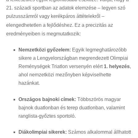
21. századi sportban az adatok elemzése – legyen szó
pulzusszámról vagy kerékpáros áttételekről –
elengedhetetlen a fejlődéshez
. Ez a precizitás az
eredményeiben is megmutatkozik:
Nemzetközi győzelem:
Egyik legmeghatározóbb
sikere a Lengyelországban megrendezett Olimpiai
Reménységek Triatlon versenyén elért
1. helyezés
,
ahol nemzetközi mezőnyben képviselhette
hazánkat
.
Országos bajnoki címek:
Többszörös magyar
bajnok duatlonban és terep duatlonban, valamint
ranglista-győztes sportoló
.
Diákolimpiai sikerek:
Számos alkalommal állhatott