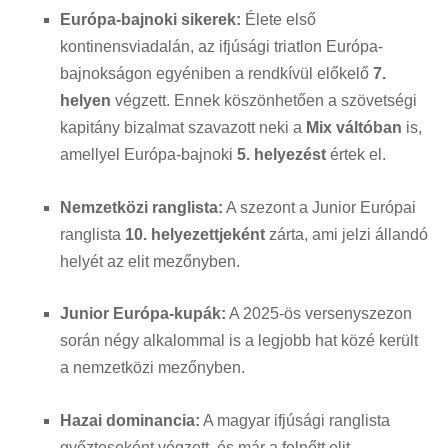
Európa-bajnoki sikerek:
Élete első
kontinensviadalán, az ifjúsági triatlon Európa-
bajnokságon egyéniben a rendkívül előkelő
7.
helyen
végzett
.
Ennek köszönhetően a szövetségi
kapitány bizalmat szavazott neki a
Mix váltóban
is,
amellyel Európa-bajnoki
5. helyezést
értek el
.
Nemzetközi ranglista:
A szezont a Junior Európai
ranglista
10. helyezettjeként
zárta, ami jelzi állandó
helyét az elit mezőnyben
.
Junior Európa-kupák:
A 2025-ös versenyszezon
során négy alkalommal is a legjobb hat közé került
a nemzetközi mezőnyben
.
Hazai dominancia:
A magyar ifjúsági ranglista
győzteseként végzett, és már a felnőtt elit