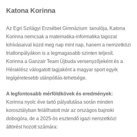
Katona Korinna
Az Egri Szilágyi Erzsébet Gimnázium tanulója, Katona
Korinna nemcsak a matematika-informatika tagozat
kihívásaival küzd meg nap mint nap, hanem a nemzetközi
triatlonpályákon is a legmagasabb szinten teljesít
.
Korinna a Ganzair Team Újbuda versenyzőjeként és a
Héraklész válogatott tagjaként a magyar sport egyik
legígéretesebb utánpótlás-tehetsége
.
A legfontosabb mérföldkövek és eredmények:
Korinna nyolc éve tartó pályafutása során minden
korosztályban felállhatott már az országos bajnoki
dobogóra, de a 2025-ös esztendő igazi nemzetközi
áttörést hozott számára
: