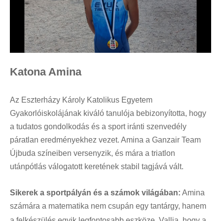
Katona Amina
Az Eszterházy Károly Katolikus Egyetem
Gyakorlóiskolájának kiváló tanulója bebizonyította, hogy
a tudatos gondolkodás és a sport iránti szenvedély
páratlan eredményekhez vezet
.
Amina a Ganzair Team
Újbuda színeiben versenyzik, és mára a triatlon
utánpótlás válogatott keretének stabil tagjává vált
.
Sikerek a sportpályán és a számok világában:
Amina
számára a matematika nem csupán egy tantárgy, hanem
a felkészülés egyik legfontosabb eszköze
.
Vallja, hogy a