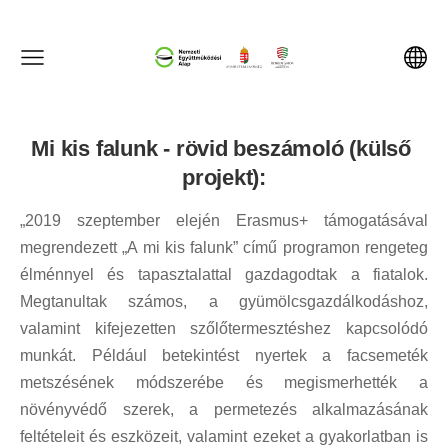
Mi kis falunk - rövid beszámoló (külső 
projekt):
„2019 szeptember elején Erasmus+ támogatásával 
megrendezett „A mi kis falunk” című programon rengeteg 
élménnyel és tapasztalattal gazdagodtak a fiatalok. 
Megtanultak számos, a gyümölcsgazdálkodáshoz, 
valamint kifejezetten szőlőtermesztéshez kapcsolódó 
munkát. Például betekintést nyertek a facsemeték 
metszésének módszerébe és megismerhették a 
növényvédő szerek, a permetezés alkalmazásának 
feltételeit és eszközeit, valamint ezeket a gyakorlatban is 