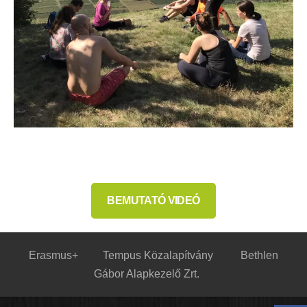
BEMUTATÓ VIDEÓ
Erasmus+
Tempus Közalapítvány
Bethlen
Gábor Alapkezelő Zrt.